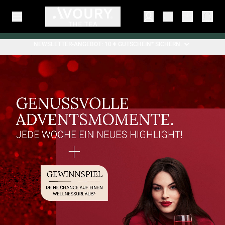
NEWSLETTER-ANGEBOT: 10 € GUTSCHEIN* SICHERN.