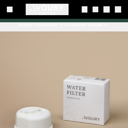
NEWSLETTER-ANGEBOT: 10 € GUTSCHEIN* SICHERN.