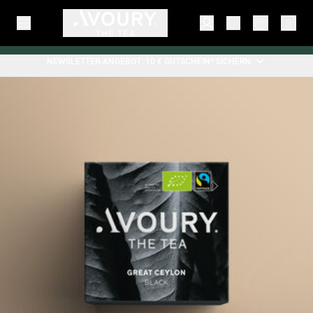
NEWSLETTER-ANGEBOT: 10 € GUTSCHEIN* SICHERN.