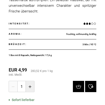
unverwechselbar intensivem Charakter und spritziger
Frische überrascht.
INTENSITÄT
:
AROMA
:
fruchtig, vollmundig, kräftig
BRÜHZEIT
:
3 Min / 95 °C
1 Box mit 8 Kapseln, Nettogewicht: 17,6 g
EUR 4,99
283,52 € pro 1 kg
inkl. MwSt.
1
Sofort lieferbar