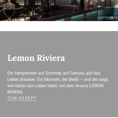
Lemon Riviera
Ein Versprechen auf Sommer, auf Genuss, auf das
Leben draußen. Ein Moment, der bleibt – und der zeigt,
wie Italien das Leben feiert: mit dem Avoury LEMON
RIVIERA
ZUM REZEPT