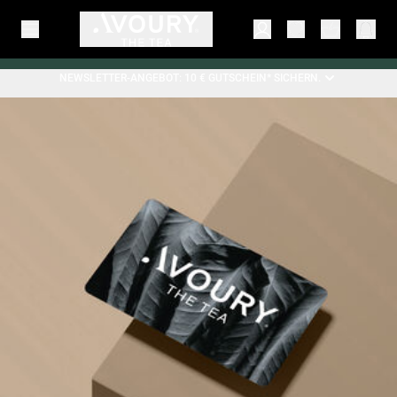
NEWSLETTER-ANGEBOT: 10 € GUTSCHEIN* SICHERN.