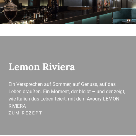
Lemon Riviera
Ein Versprechen auf Sommer, auf Genuss, auf das
Leben draußen. Ein Moment, der bleibt – und der zeigt,
wie Italien das Leben feiert: mit dem Avoury LEMON
RIVIERA
ZUM REZEPT