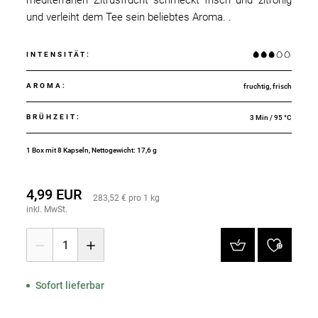
und verleiht dem Tee sein beliebtes Aroma. .
INTENSITÄT
:
AROMA
:
fruchtig, frisch
BRÜHZEIT
:
3 Min / 95 °C
1 Box mit 8 Kapseln, Nettogewicht: 17,6 g
4,99 EUR
283,52 € pro 1 kg
inkl. MwSt.
1
Sofort lieferbar