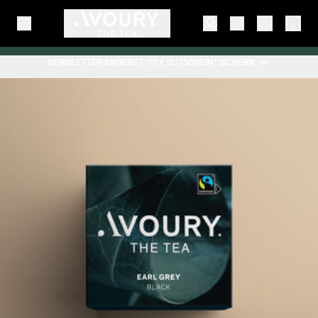
NEWSLETTER-ANGEBOT: 10 € GUTSCHEIN* SICHERN.