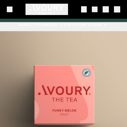
NEWSLETTER-ANGEBOT: 10 € GUTSCHEIN* SICHERN.