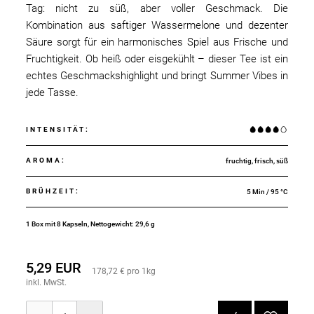
Tag: nicht zu süß, aber voller Geschmack. Die
Kombination aus saftiger Wassermelone und dezenter
Säure sorgt für ein harmonisches Spiel aus Frische und
Fruchtigkeit. Ob heiß oder eisgekühlt – dieser Tee ist ein
echtes Geschmackshighlight und bringt Summer Vibes in
jede Tasse.
INTENSITÄT
:
AROMA
:
fruchtig, frisch, süß
BRÜHZEIT
:
5 Min / 95 °C
1 Box mit 8 Kapseln, Nettogewicht: 29,6 g
5,29 EUR
178,72 € pro 1kg
inkl. MwSt.