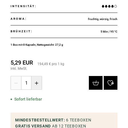
INTENSITÄT
:
AROMA
:
fruchtig, würzig, frisch
BRÜHZEIT
:
5 Min / 95 °C
1 Box mit 8 Kapseln, Nettogewicht: 27,2 g
5,29 EUR
194,49 € pro 1 kg
inkl. MwSt.
1
Sofort lieferbar
MINDESTBESTELLWERT
:
6
TEEBOXEN
GRATIS VERSAND
AB 12
TEEBOXEN