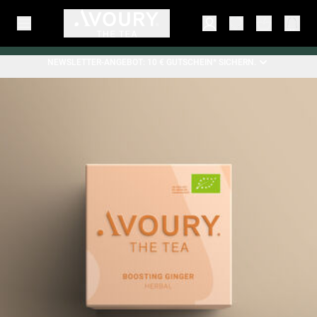
NEWSLETTER-ANGEBOT: 10 € GUTSCHEIN* SICHERN.