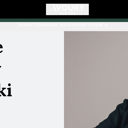
NEWSLETTER-ANGEBOT: 10 € GUTSCHEIN* SICHERN.
e
y
ki