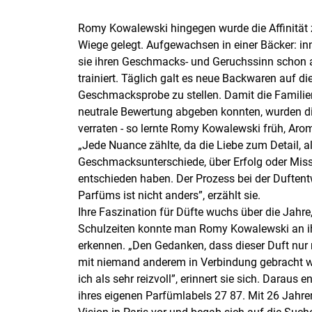
Romy Kowalewski hingegen wurde die Affinität z
Wiege gelegt. Aufgewachsen in einer Bäcker: inn
sie ihren Geschmacks- und Geruchssinn schon 
trainiert. Täglich galt es neue Backwaren auf di
Geschmacksprobe zu stellen. Damit die Familie
neutrale Bewertung abgeben konnten, wurden di
verraten - so lernte Romy Kowalewski früh, Ar
„Jede Nuance zählte, da die Liebe zum Detail, al
Geschmacksunterschiede, über Erfolg oder Miss
entschieden haben. Der Prozess bei der Duften
Parfüms ist nicht anders”, erzählt sie.
Ihre Faszination für Düfte wuchs über die Jahre
Schulzeiten konnte man Romy Kowalewski an i
erkennen. „Den Gedanken, dass dieser Duft nur 
mit niemand anderem in Verbindung gebracht 
ich als sehr reizvoll”, erinnert sie sich. Daraus e
ihres eigenen Parfümlabels 27 87. Mit 26 Jahren 