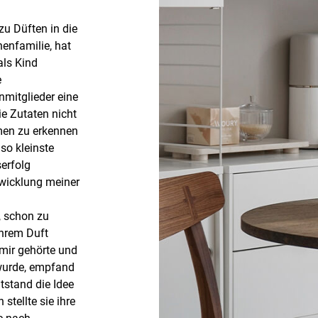
u Düften in die
enfamilie, hat
als Kind
e
nmitglieder eine
e Zutaten nicht
omen zu erkennen
so kleinste
erfolg
twicklung meiner
, schon zu
hrem Duft
mir gehörte und
wurde, empfand
ntstand die Idee
stellte sie ihre