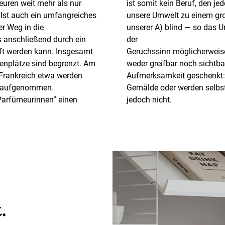
euren weit mehr als nur
ist somit kein Beruf, den j
 Ist auch ein umfangreiches
unsere Umwelt zu einem gro
r Weg in die
unserer A) blind — so das U
s anschließend durch ein
der
eft werden kann. Insgesamt
Geruchssinn möglicherweise
ienplätze sind begrenzt. Am
weder greifbar noch sichtba
 Frankreich etwa werden
Aufmerksamkeit geschenkt: 
n aufgenommen.
Gemälde oder werden selbst 
-Parfümeurinnen” einen
jedoch nicht.
.