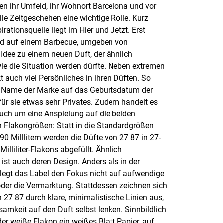
len ihr Umfeld, ihr Wohnort Barcelona und vor
lle Zeitgeschehen eine wichtige Rolle. Kurz
pirationsquelle liegt im Hier und Jetzt. Erst
and auf einem Barbecue, umgeben von
 Idee zu einem neuen Duft, der ähnlich
e die Situation werden dürfte. Neben extremen
t auch viel Persönliches in ihren Düften. So
er Name der Marke auf das Geburtsdatum der
ür sie etwas sehr Privates. Zudem handelt es
auch um eine Anspielung auf die beiden
 Flakongrößen: Statt in die Standardgrößen
90 Milllitern werden die Düfte von 27 87 in 27-
-Milliliter-Flakons abgefüllt. Ähnlich
 ist auch deren Design. Anders als in der
 legt das Label den Fokus nicht auf aufwendige
er die Vermarktung. Stattdessen zeichnen sich
 27 87 durch klare, minimalistische Linien aus,
samkeit auf den Duft selbst lenken. Sinnbildlich
der weiße Flakon ein weißes Blatt Papier, auf