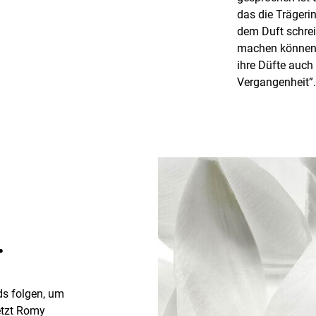
das die Trägeri
dem Duft schre
machen können
ihre Düfte auch
Vergangenheit”.
.
ds folgen, um
etzt Romy