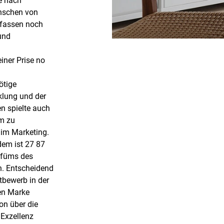
he nach
enschen von
nfassen noch
 und
einer Prise no
ötige
klung und der
n spielte auch
um zu
g im Marketing.
dem ist 27 87
rfüms des
ch. Entscheidend
tbewerb in der
nen Marke
on über die
„Exzellenz