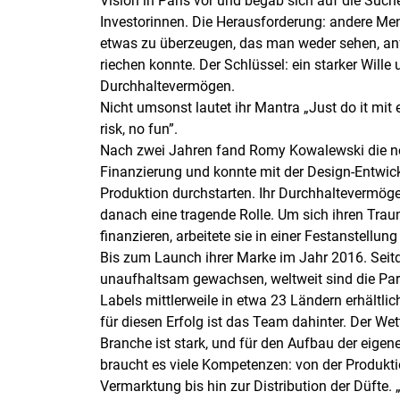
Vision in Paris vor und begab sich auf die Suc
Investorinnen. Die Herausforderung: andere M
etwas zu überzeugen, das man weder sehen, a
riechen konnte. Der Schlüssel: ein starker Wille
Durchhaltevermögen.
Nicht umsonst lautet ihr Mantra „Just do it mit 
risk, no fun”.
Nach zwei Jahren fand Romy Kowalewski die n
Finanzierung und konnte mit der Design-Entwic
Produktion durchstarten. Ihr Durchhaltevermöge
danach eine tragende Rolle. Um sich ihren Tra
finanzieren, arbeitete sie in einer Festanstellun
Bis zum Launch ihrer Marke im Jahr 2016. Seit
unaufhaltsam gewachsen, weltweit sind die Pa
Labels mittlerweile in etwa 23 Ländern erhältli
für diesen Erfolg ist das Team dahinter. Der Wet
Branche ist stark, und für den Aufbau der eige
braucht es viele Kompetenzen: von der Produkti
Vermarktung bis hin zur Distribution der Düfte. 