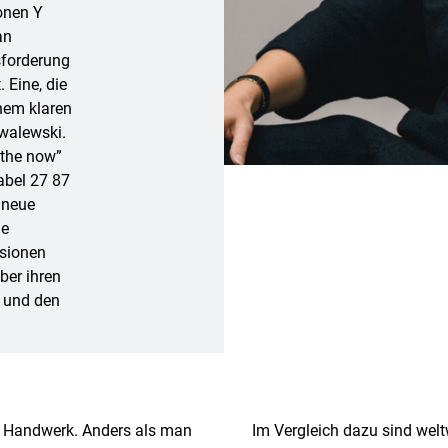
ionen Y
an
sforderung
 Eine, die
nem klaren
walewski.
 the now”
abel 27 87
 neue
ie
isionen
ber ihren
n und den
r Handwerk. Anders als man
Im Vergleich dazu sind welt