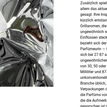
Zusätzlich spie
allem das aktue
gesagt. Ihre Ins
kürzlich entst
Grillaromen, die
ungewöhnlich wi
Einflüssen steck
bezieht sich d
Parfümeurin — f
sich bei 27 87 
ungewöhnlichen
von 30, 50 oder 
Milliliter und 87
unkonventionell
Branche üblich,
Verpackungen od
die Parfüms von
die die Aufmerk
gesprochen ist 