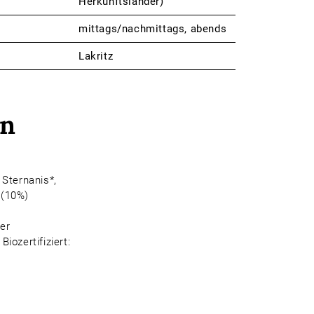
Herkunftsländer)
mittags/nachmittags, abends
Lakritz
en
 Sternanis*,
 (10%)
er
Biozertifiziert: