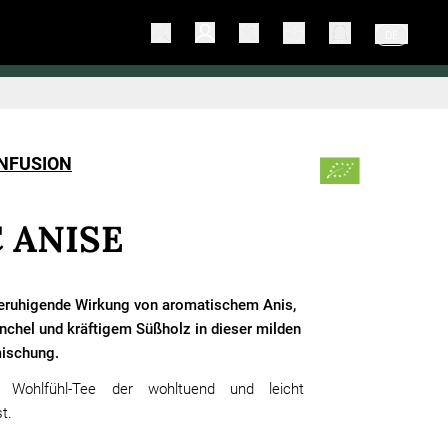
DE
INFUSION
C ANISE
beruhigende Wirkung von aromatischem Anis,
nchel und kräftigem Süßholz in dieser milden
mischung.
 Wohlfühl-Tee der wohltuend und leicht
st.