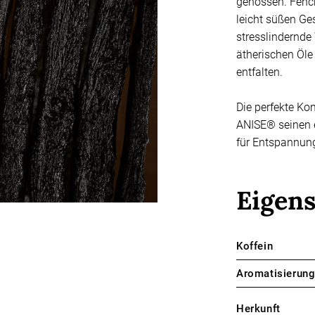
genossen. Fench
leicht süßen Ge
stresslindernde
ätherischen Öle
entfalten.
Die perfekte Ko
ANISE® seinen 
für Entspannun
Eigen
Koffein
Aromatisierun
Herkunft