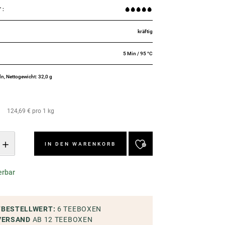
T
:
kräftig
5 Min / 95 °C
ln, Nettogewicht: 32,0 g
124,69 € pro 1 kg
IN DEN WARENKORB
erbar
TBESTELLWERT
:
6
TEEBOXEN
VERSAND
AB 12
TEEBOXEN