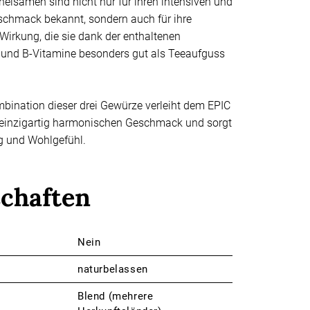
elsamen sind nicht nur für ihren intensiven und
schmack bekannt, sondern auch für ihre
 Wirkung, die sie dank der enthaltenen
 und B-Vitamine besonders gut als Teeaufguss
mbination dieser drei Gewürze verleiht dem EPIC
einzigartig harmonischen Geschmack und sorgt
g und Wohlgefühl.
schaften
Nein
g
naturbelassen
Blend (mehrere