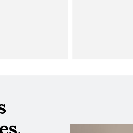
s
es.