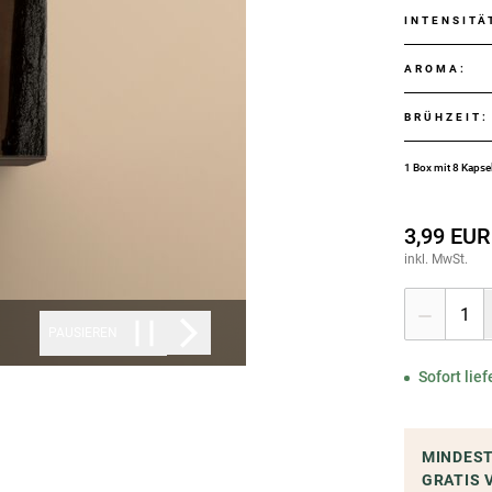
INTENSITÄ
AROMA
:
BRÜHZEIT
:
1 Box mit 8 Kapse
3,99 EUR
inkl. MwSt.
1
PAUSIEREN
Sofort lief
MINDES
GRATIS 