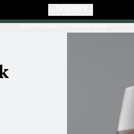
NEWSLETTER-ANGEBOT: 10 € GUTSCHEIN* SICHERN.
k