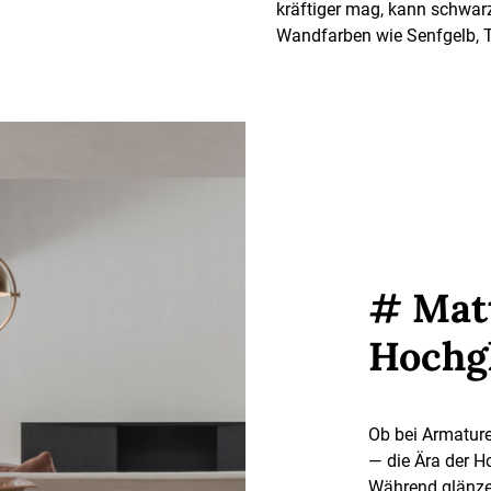
kräftiger mag, kann schwar
Wandfarben wie Senfgelb, T
# Matt
Hochg
Ob bei Armature
— die Ära der H
Während glänzen