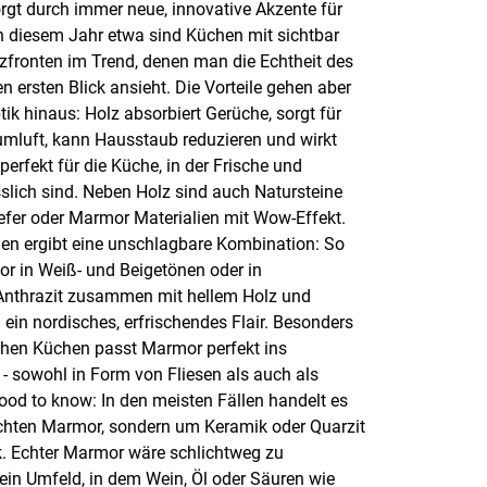
rgt durch immer neue, innovative Akzente für
 diesem Jahr etwa sind Küchen mit sichtbar
fronten im Trend, denen man die Echtheit des
n ersten Blick ansieht. Die Vorteile gehen aber
tik hinaus: Holz absorbiert Gerüche, sorgt für
luft, kann Hausstaub reduzieren und wirkt
 perfekt für die Küche, in der Frische und
slich sind. Neben Holz sind auch Natursteine
iefer oder Marmor Materialien mit Wow-Effekt.
n ergibt eine unschlagbare Kombination: So
r in Weiß- und Beigetönen oder in
nthrazit zusammen mit hellem Holz und
in nordisches, erfrischendes Flair. Besonders
chen Küchen passt Marmor perfekt ins
 sowohl in Form von Fliesen als auch als
Good to know: In den meisten Fällen handelt es
chten Marmor, sondern um Keramik oder Quarzit
. Echter Marmor wäre schlichtweg zu
 ein Umfeld, in dem Wein, Öl oder Säuren wie