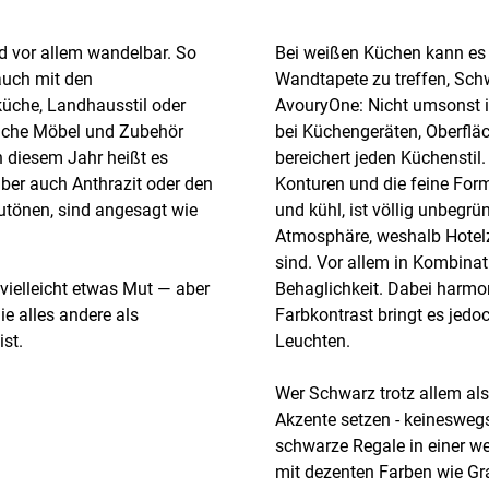
nd vor allem wandelbar. So
Bei weißen Küchen kann es 
auch mit den
Wandtapete zu treffen, Schw
küche, Landhausstil oder
AvouryOne: Nicht umsonst i
liche Möbel und Zubehör
bei Küchengeräten, Oberflä
n diesem Jahr heißt es
bereichert jeden Küchenstil
aber auch Anthrazit oder den
Konturen und die feine For
utönen, sind angesagt wie
und kühl, ist völlig unbegrü
Atmosphäre, weshalb Hotelz
sind. Vor allem in Kombina
vielleicht etwas Mut — aber
Behaglichkeit. Dabei harmon
ie alles andere als
Farbkontrast bringt es jed
ist.
Leuchten.
Wer Schwarz trotz allem als
Akzente setzen - keinesweg
schwarze Regale in einer w
mit dezenten Farben wie Gra