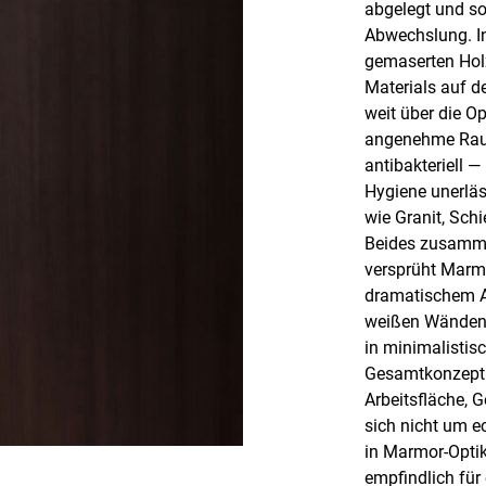
abgelegt und so
Abwechslung. In
gemaserten Holz
Materials auf de
weit über die Op
angenehme Raum
antibakteriell —
Hygiene unerläs
wie Granit, Sch
Beides zusamme
versprüht Marmo
dramatischem A
weißen Wänden e
in minimalistis
Gesamtkonzept -
Arbeitsfläche, 
sich nicht um e
in Marmor-Optik
empfindlich für