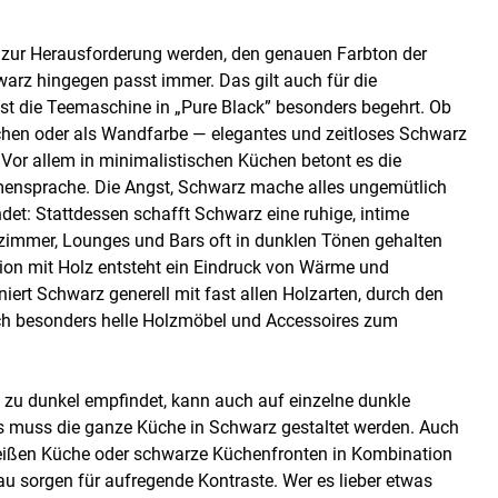
zur Herausforderung werden, den genauen Farbton der
arz hingegen passt immer. Das gilt auch für die
st die Teemaschine in „Pure Black” besonders begehrt. Ob
chen oder als Wandfarbe — elegantes und zeitloses Schwarz
. Vor allem in minimalistischen Küchen betont es die
mensprache. Die Angst, Schwarz mache alles ungemütlich
ndet: Stattdessen schafft Schwarz eine ruhige, intime
immer, Lounges und Bars oft in dunklen Tönen gehalten
tion mit Holz entsteht ein Eindruck von Wärme und
iert Schwarz generell mit fast allen Holzarten, durch den
och besonders helle Holzmöbel und Accessoires zum
 zu dunkel empfindet, kann auch auf einzelne dunkle
s muss die ganze Küche in Schwarz gestaltet werden. Auch
eißen Küche oder schwarze Küchenfronten in Kombination
u sorgen für aufregende Kontraste. Wer es lieber etwas