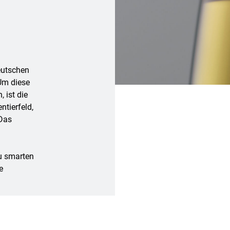
Deutschen
Um diese
 ist die
ntierfeld,
 Das
zu smarten
e