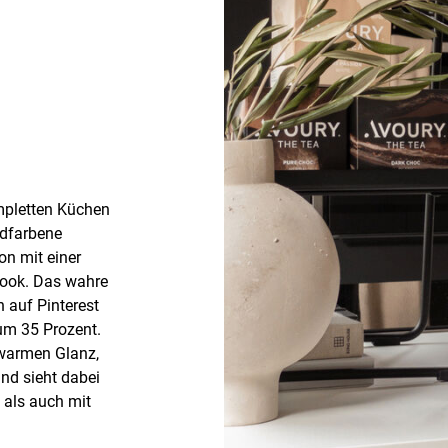
mpletten Küchen
ldfarbene
on mit einer
Look. Das wahre
n auf Pinterest
um 35 Prozent.
 warmen Glanz,
und sieht dabei
 als auch mit