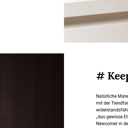
# Keep
Natürliche Mate
mit der Trendfa
widerstandsfähi
„das gewisse E
Newcomer in der