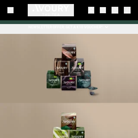
NEWSLETTER OFFER: GET A €10 VOUCHER*.